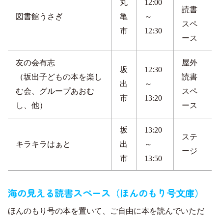
丸
12:00
読書
図書館うさぎ
亀
～
スペ
市
12:30
ース
友の会有志
屋外
坂
12:30
（坂出子どもの本を楽し
読書
出
～
む会、グループあおむ
スペ
市
13:20
し、他）
ース
坂
13:20
ステ
キラキラはぁと
出
～
ージ
市
13:50
海の見える読書スペース（ほんのもり号文庫）
ほんのもり号の本を置いて、ご自由に本を読んでいただ