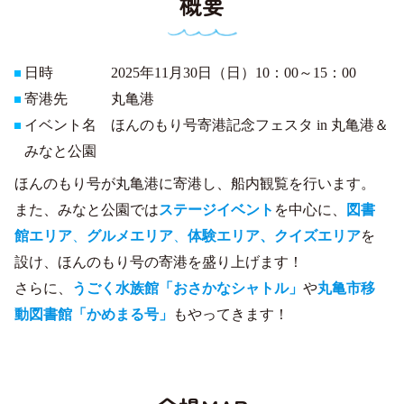
概要
日時 2025年11月30日（日）10：00～15：00
寄港先 丸亀港
イベント名 ほんのもり号寄港記念フェスタ in 丸亀港＆
みなと公園
ほんのもり号が丸亀港に寄港し、船内観覧を行います。
また、みなと公園では
ステージイベント
を中心に、
図書
館エリア
、
グルメエリア
、
体験エリア、クイズエリア
を
設け、ほんのもり号の寄港を盛り上げます！
さらに、
うごく水族館「おさかなシャトル」
や
丸亀市移
動図書館「かめまる号」
もやってきます！