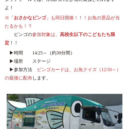
よ！
※「
おさかなビンゴ
」も同日開催！！！お魚の景品が当
たるかも！？
ビンゴの
参加対象は、
高校生以下のこどもたち
限
定
！！
▶時間 14:25～（約30分間）
▶場所 ステージ
▶参加方法
ビンゴカードは、お魚クイズ（12:50～）
の最後に配布
します。