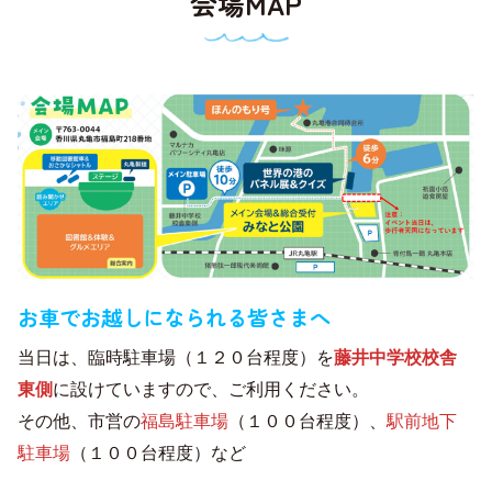
会場MAP
お車でお越しになられる皆さまへ
当日は、臨時駐車場（１２０台程度）を
藤井中学校校舎
東側
に設けていますので、ご利用ください。
その他、市営の
福島駐車場
（１００台程度）、
駅前地下
駐車場
（１００台程度）など