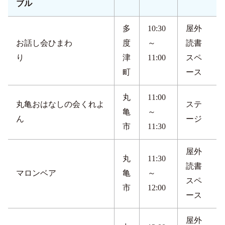
ブル
多
10:30
屋外
お話し会ひまわ
度
～
読書
り
津
11:00
スペ
町
ース
丸
11:00
丸亀おはなしの会くれよ
ステ
亀
～
ん
ージ
市
11:30
屋外
丸
11:30
読書
マロンベア
亀
～
スペ
市
12:00
ース
屋外