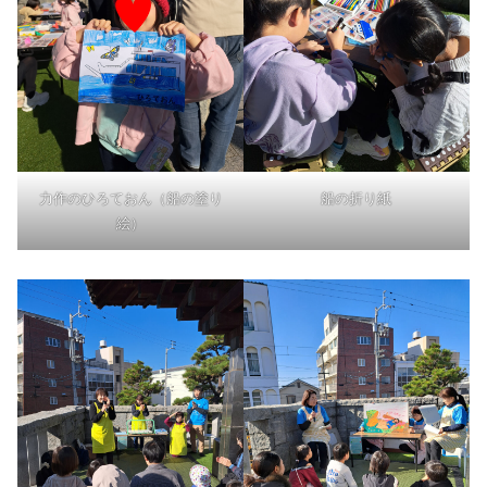
船の折り紙
力作のひろておん（船の塗り
絵）