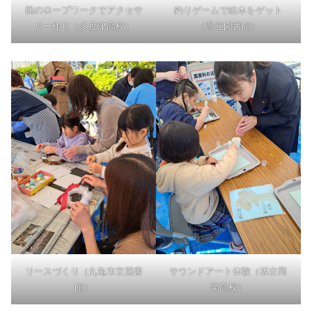
船のロープワークでアクセサ
釣りゲームで絵本をゲット
リー作り（多度津高校）
（県立図書館）
リースづくり（丸亀市立図書
サウンドアート体験（坂出商
館）
業高校）