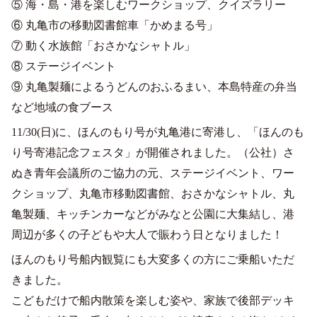
⑤ 海・島・港を楽しむワークショップ、クイズラリー
⑥ 丸亀市の移動図書館車「かめまる号」
⑦ 動く水族館「おさかなシャトル」
⑧ ステージイベント
⑨ 丸亀製麺によるうどんのおふるまい、本島特産の弁当
など地域の食ブース
11/30(日)に、ほんのもり号が丸亀港に寄港し、「ほんのも
り号寄港記念フェスタ」が開催されました。（公社）さ
ぬき青年会議所のご協力の元、ステージイベント、ワー
クショップ、丸亀市移動図書館、おさかなシャトル、丸
亀製麺、キッチンカーなどがみなと公園に大集結し、港
周辺が多くの子どもや大人で賑わう日となりました！
ほんのもり号船内観覧にも大変多くの方にご乗船いただ
きました。
こどもだけで船内散策を楽しむ姿や、家族で後部デッキ