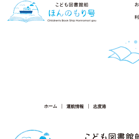
お
利
ホーム
運航情報
志度港