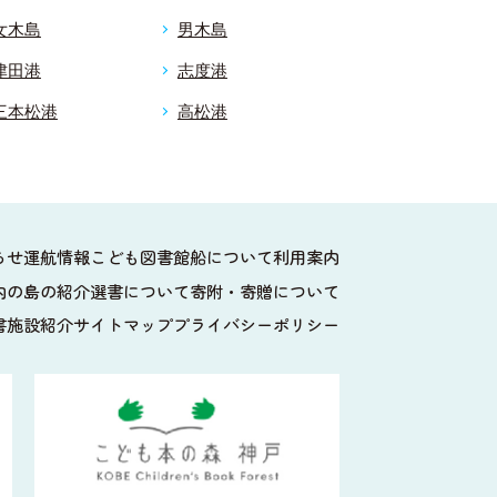
女木島
男木島
津田港
志度港
三本松港
高松港
らせ
運航情報
こども図書館船について
利用案内
内の島の紹介
選書について
寄附・寄贈について
書施設紹介
サイトマップ
プライバシーポリシー