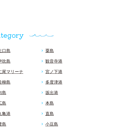
tegory
生口島
粟島
伊吹島
観音寺港
仁尾マリーナ
宮ノ下港
佐柳島
多度津港
与島
坂出港
広島
本島
丸亀港
直島
豊島
小豆島