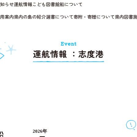
知らせ
運航情報
こども図書館船について
用案内
県内の島の紹介
選書について
寄附・寄贈について
県内図書
Event
運航情報 ：志度港
2026年