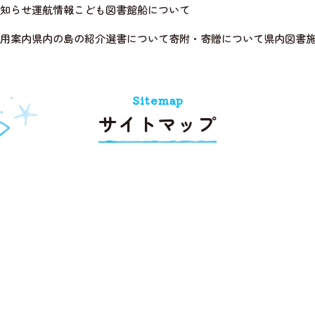
知らせ
運航情報
こども図書館船について
用案内
県内の島の紹介
選書について
寄附・寄贈について
県内図書
Sitemap
サイトマップ