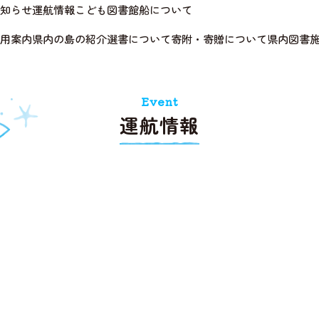
知らせ
運航情報
こども図書館船について
用案内
県内の島の紹介
選書について
寄附・寄贈について
県内図書
Event
運航情報